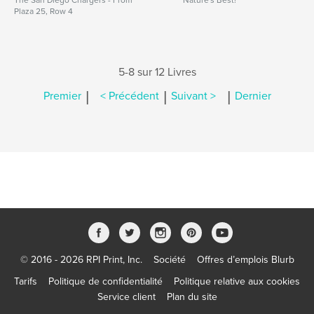
The San Diego Chargers - From
Nature's Best!
Plaza 25, Row 4
5-8 sur 12 Livres
|
|
|
Premier
< Précédent
Suivant >
Dernier
© 2016 - 2026 RPI Print, Inc.
Société
Offres d’emplois Blurb
Tarifs
Politique de confidentialité
Politique relative aux cookies
Service client
Plan du site