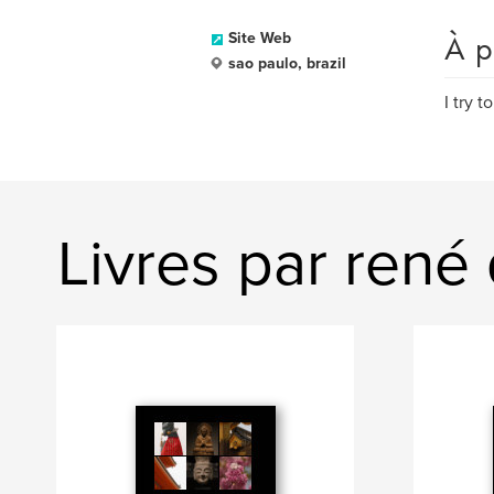
À p
Site Web
sao paulo, brazil
I try t
Livres par rené 