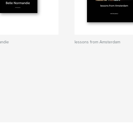
andie
lessons from Amsterdam