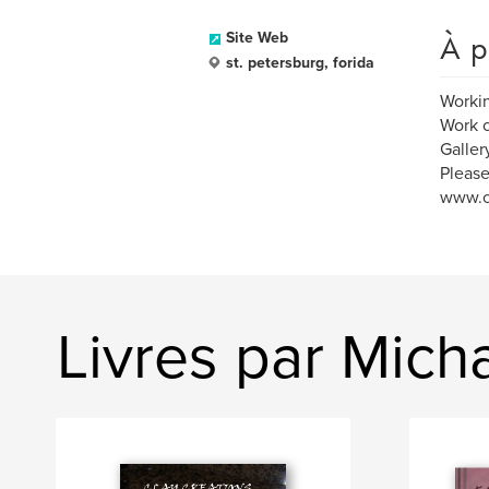
À p
Site Web
st. petersburg, forida
Working
Work c
Galler
Please
www.c
Livres par Mich