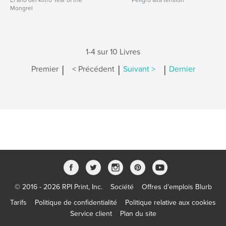
El año del kiltro Year of the
Peligro alta tensión
Mongrel
1-4 sur 10 Livres
|
|
|
Premier
< Précédent
Suivant >
Dernier
© 2016 - 2026 RPI Print, Inc.
Société
Offres d’emplois Blurb
Tarifs
Politique de confidentialité
Politique relative aux cookies
Service client
Plan du site