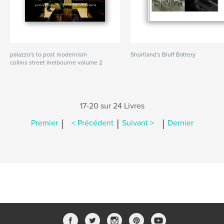
palazzo's to post modernism
Shortland's Bluff Battery
collins street melbourne volume 2
17-20 sur 24 Livres
|
|
|
Premier
< Précédent
Suivant >
Dernier