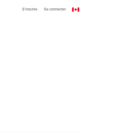
S'inscrire
Se connecter