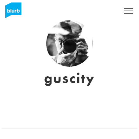
S'inscrire
guscity