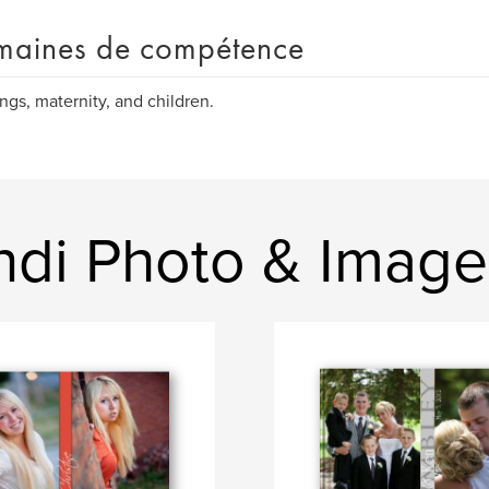
aines de compétence
gs, maternity, and children.
andi Photo & Imag