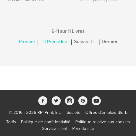
This Place Called Home
The Reign On My Parade
9-11 sur 11 Livres
|
|
|
Premier
< Précédent
Suivant >
Dernier
© 2016 - 2026 RPI Print, Inc.
Société
Offres d’emplois Blurb
Tarifs
Politique de confidentialité
Politique relative aux cookies
Service client
Plan du site