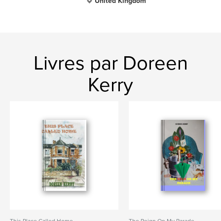
United Kingdom
Livres par Doreen
Kerry