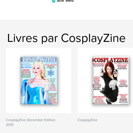
Site Web
Livres par CosplayZine
CosplayZine December Edition
CosplayZine
2015