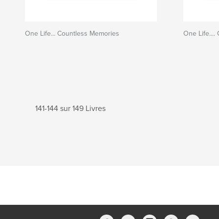
One Life... Countless Memories
One Life...
141-144 sur 149 Livres