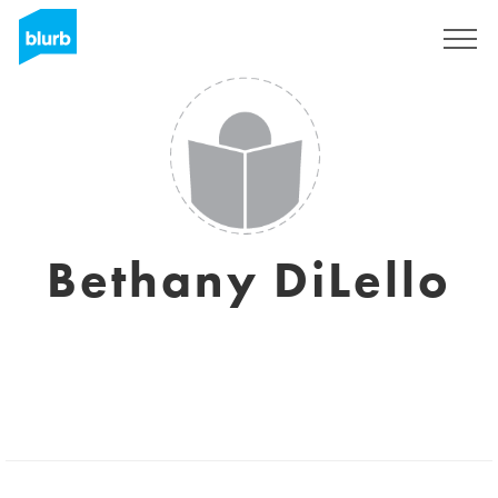
S'inscrire
Bethany DiLello