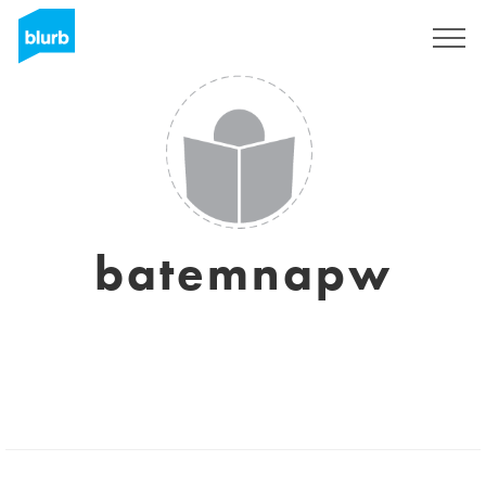
S'inscrire
batemnapw