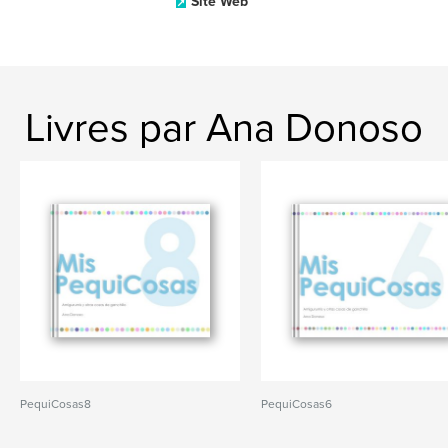
Site Web
Livres par Ana Donoso
PequiCosas8
PequiCosas6