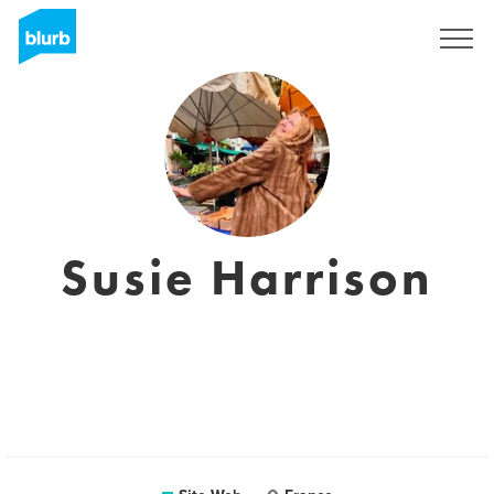
S'inscrire
Susie Harrison