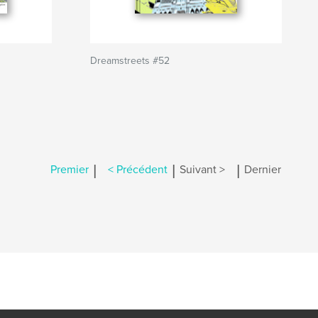
Dreamstreets #52
|
|
|
Premier
< Précédent
Suivant >
Dernier