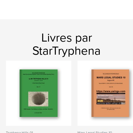
Livres par
StarTryphena
Tryphena Hills 01
Mars Legal Studies 10