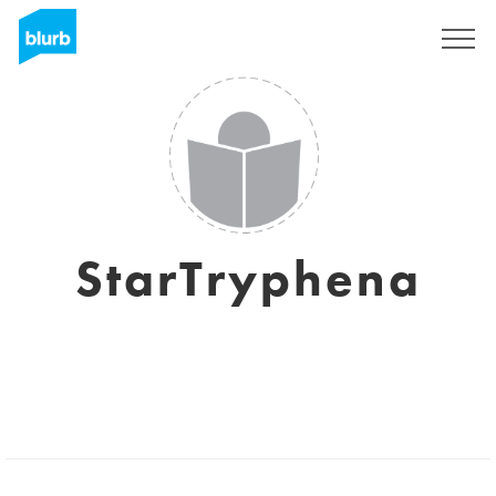
S'inscrire
StarTryphena