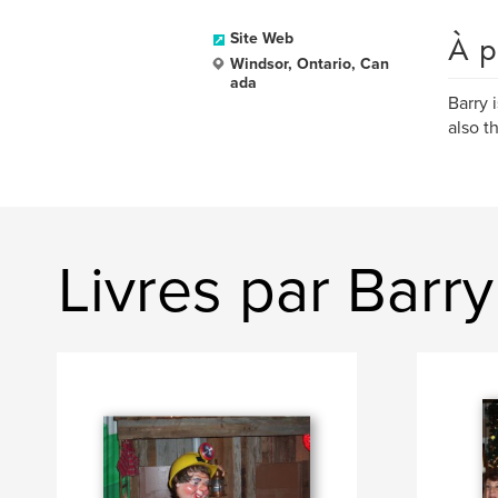
À p
Site Web
Windsor, Ontario, Can
ada
Barry 
also t
Livres par Barr