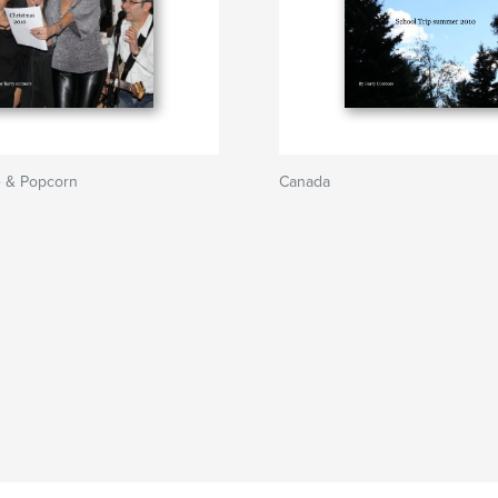
 & Popcorn
Canada