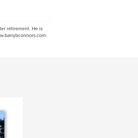
er retirement. He is
www.barrybconnors.com