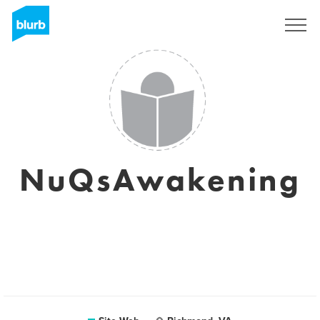
S'inscrire
NuQsAwakening