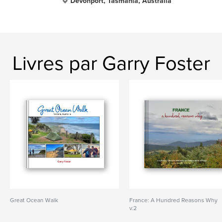
Devonport, Tasmania, Australia
Livres par Garry Foster
Great Ocean Walk
France: A Hundred Reasons Why
v.2