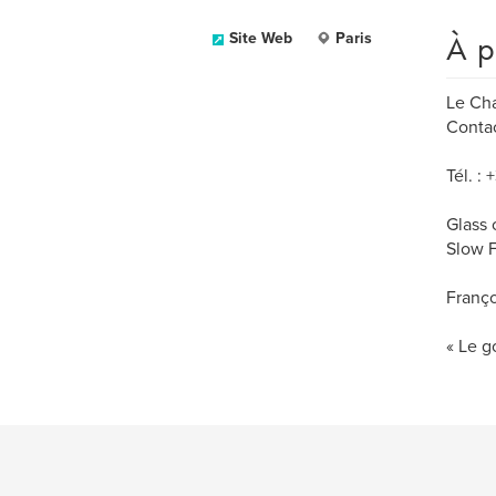
À p
Site Web
Paris
Le Cha
Conta
Tél. :
Glass 
Slow F
Franço
« Le go