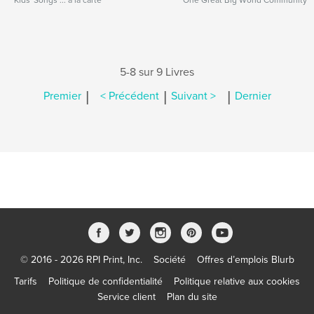
Kids' Songs ... a la carte
One Great Big World Community
5-8 sur 9 Livres
|
|
|
Premier
< Précédent
Suivant >
Dernier
© 2016 - 2026 RPI Print, Inc.
Société
Offres d’emplois Blurb
Tarifs
Politique de confidentialité
Politique relative aux cookies
Service client
Plan du site