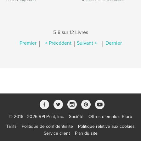
Poland July 2006
A Glance at Gran Canaria
5-8 sur 12 Livres
|
|
|
Premier
< Précédent
Suivant >
Dernier
© 2016 - 2026 RPI Print, Inc.
Société
Offres d’emplois Blurb
Tarifs
Politique de confidentialité
Politique relative aux cookies
Service client
Plan du site