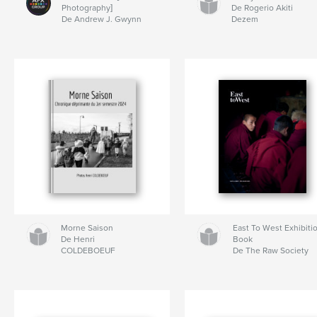
Photography]
De Rogerio Akiti
De Andrew J. Gwynn
Dezem
Morne Saison
East To West Exhibiti
De Henri
Book
COLDEBOEUF
De The Raw Society