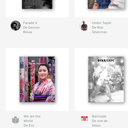
Facade V
Under Taipei
De Gerson
De Rob
Rosas
Silverman
We are the
Barricade
World
De zoe de
De Eric
blasis