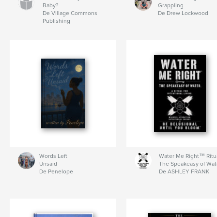
Baby?
Grappling
De Village Commons
De Drew Lockwood
Publishing
Words Left
Water Me Right™ Ritu
Unsaid
The Speakeasy of Wat
De Penelope
De ASHLEY FRANK