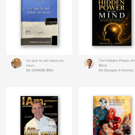
Ce que le ciel laisse en
The Hidden Power of 
nous
Mind
De GERARD BRU
De Douglas A Gomez