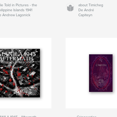
le Told in Pictures - the
about Timicheg
ilippine Islands 1941
De André
e Andrew Lagonick
Capiteyn