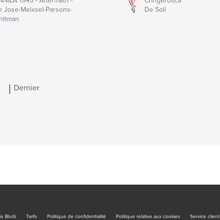
NILA 1945 - Aftermath -
Cringerotica
 Jose-Meixsel-Parsons-
De Soli
hitman
|
>
Dernier
is Blurb
Tarifs
Politique de confidentialité
Politique relative aux cookies
Service client