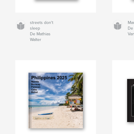
streets don't
Mam
sleep
De 
De Mathias
Van
Walter