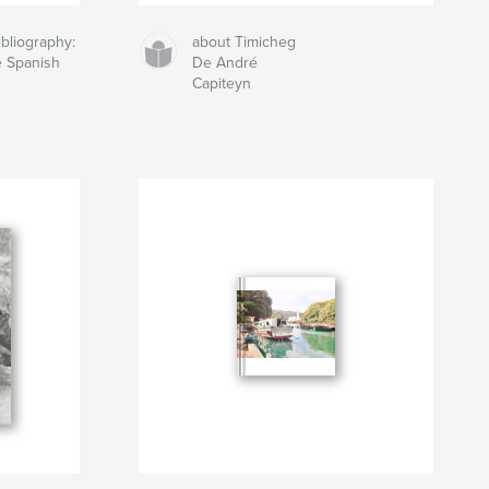
ibliography:
about Timicheg
e Spanish
De André
Capiteyn