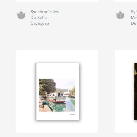
Synchronicities
Syn
De Kebs
Ma
Cayabyab
De