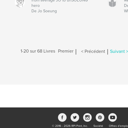
from average JO to unSOEUNG
MA
hero
De
De Jo Soeung
W
|
|
1-20 sur 68 Livres
Premier
< Précédent
Suivant 
© 2016 - 2026 RPI Print, Inc.
Société
Offres d’emplo