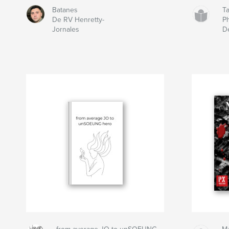
Batanes
Ta
De RV Henretty-
Ph
Jornales
D