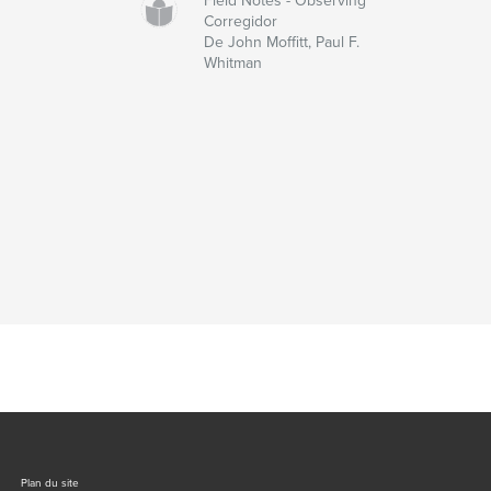
Field Notes - Observing
Corregidor
De John Moffitt, Paul F.
Whitman
Plan du site