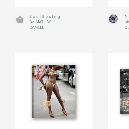
S o u l B o x i n g
N 
De MATILDE
ph
DAMELE
De