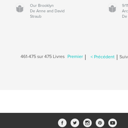
Our Brooklyn
9/1
De Anne and David
Arc
Straub
De 
|
|
461-475 sur 475 Livres
Premier
< Précédent
Suiv