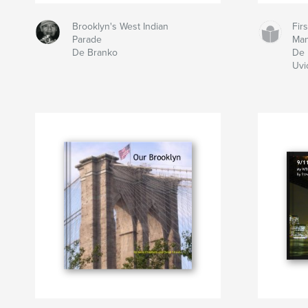
Brooklyn's West Indian
Fir
Parade
Man
De Branko
De 
Uvi