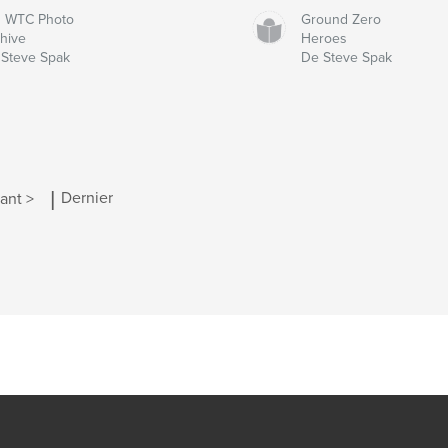
1 WTC Photo
Ground Zero
hive
Heroes
Steve Spak
De Steve Spak
|
ant >
Dernier