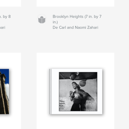
n. by 8
Brooklyn Heights (7 in. by 7
in.)
ari
De Carl and Naomi Zahari