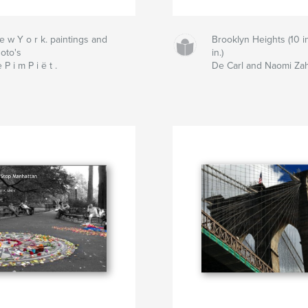
e w Y o r k. paintings and
Brooklyn Heights (10 i
oto's
in.)
 P i m P i ë t .
De Carl and Naomi Zah