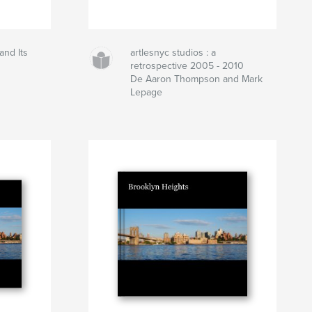
and Its
artlesnyc studios : a
retrospective 2005 - 2010
De Aaron Thompson and Mark
Lepage