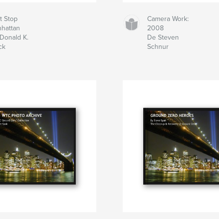
st Stop
Camera Work:
hattan
2008
Donald K.
De Steven
ck
Schnur