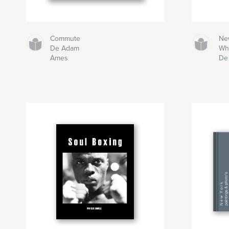
Commute
Ne
De Adam
Wh
Ames
De