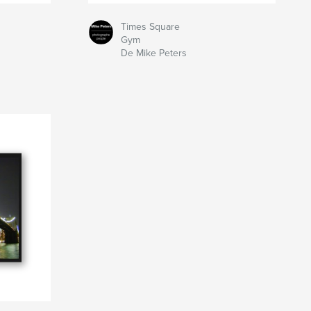
Times Square
Gym
De Mike Peters