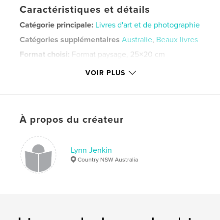
Caractéristiques et détails
Catégorie principale:
Livres d'art et de photographie
Catégories supplémentaires
Australie
,
Beaux livres
Format choisi:
Format paysage, 25×20 cm
# de pages:
60
VOIR PLUS
ISBN
Couverture rigide imprimée: 9781715734206
Couverture rigide, jaquette: 9781715734190
Couverture souple: 9781714431342
À propos du créateur
Date de publication:
févr 08, 2020
Langue
English
Lynn Jenkin
Country NSW Australia
Mots-clés
,
,
,
present
gift
coffee table book
,
Australia
Birds