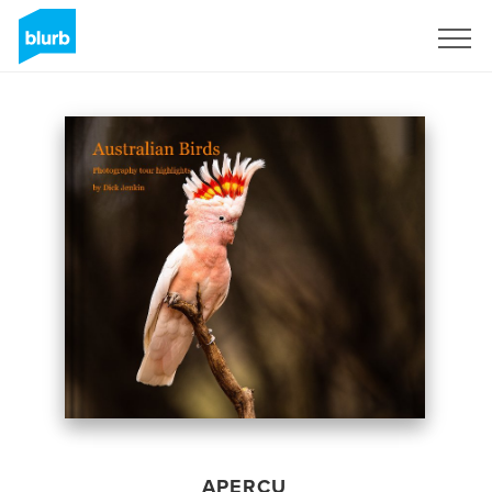
S'inscrire
APERÇU