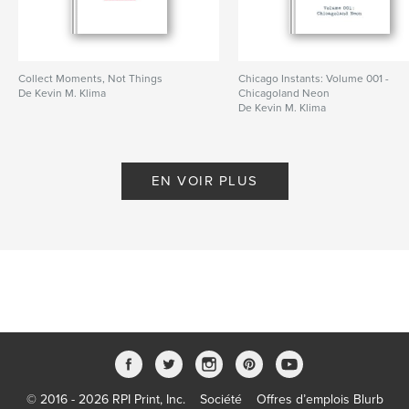
Collect Moments, Not Things
Chicago Instants: Volume 001 -
De Kevin M. Klima
Chicagoland Neon
De Kevin M. Klima
EN VOIR PLUS
© 2016 - 2026 RPI Print, Inc.
Société
Offres d’emplois Blurb