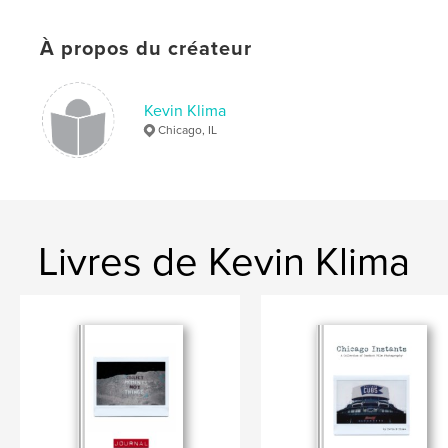
ISBN
Couverture souple: 9780464288114
À propos du créateur
Couverture rigide, jaquette: 9780464288121
Couverture rigide imprimée: 9780464288138
Kevin Klima
Chicago, IL
Date de publication:
sept 04, 2019
Langue
English
Mots-clés
,
,
,
Chicagoland
neon signs
polaroid
Livres de Kevin Klima
chicago