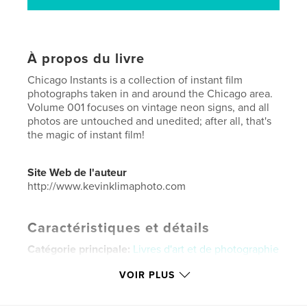
À propos du livre
Chicago Instants is a collection of instant film
photographs taken in and around the Chicago area.
Volume 001 focuses on vintage neon signs, and all
photos are untouched and unedited; after all, that's
the magic of instant film!
Site Web de l'auteur
http://www.kevinklimaphoto.com
Caractéristiques et détails
Catégorie principale:
Livres d'art et de photographie
Catégories supplémentaires
Photographie de rue
VOIR PLUS
Format choisi:
Petit carré, 18×18 cm
# de pages:
90