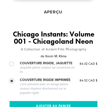
APERÇU
Chicago Instants: Volume
001 - Chicagoland Neon
A Collection of Instant Film Photography
de
Kevin M. Klima
COUVERTURE RIGIDE, JAQUETTE
84.52 CAD $
Jaquette pleine couleur sur couverture en
lin
COUVERTURE RIGIDE IMPRIMÉE
84.52 CAD $
Livre cartonné avec un design pleine
couleur imprimé directement sur la
jaquette rigide