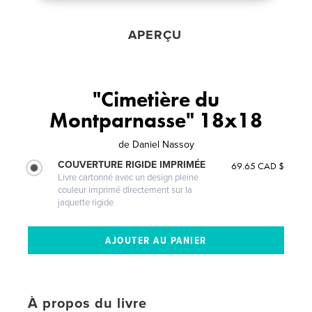
APERÇU
"Cimetière du
Montparnasse" 18x18
de
Daniel Nassoy
COUVERTURE RIGIDE IMPRIMÉE
69.65 CAD $
Livre cartonné avec un design pleine
couleur imprimé directement sur la
jaquette rigide
À propos du livre