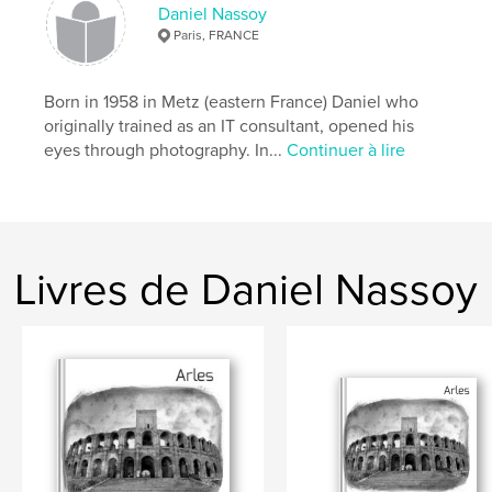
Daniel Nassoy
Mots-clés
Paris, FRANCE
,
,
,
art
photographie
cimetière
montparnasse
Born in 1958 in Metz (eastern France) Daniel who
originally trained as an IT consultant, opened his
eyes through photography. In...
Continuer à lire
Livres de Daniel Nassoy