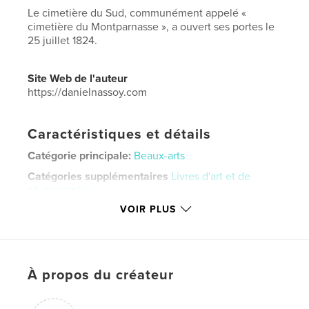
Le cimetière du Sud, communément appelé «
cimetière du Montparnasse », a ouvert ses portes le
25 juillet 1824.
Site Web de l'auteur
https://danielnassoy.com
Caractéristiques et détails
Catégorie principale:
Beaux-arts
Catégories supplémentaires
Livres d'art et de
photographie
VOIR PLUS
Format choisi:
Petit carré, 18×18 cm
# de pages:
70
ISBN
Couverture rigide imprimée: 9780368180286
À propos du créateur
Date de publication:
janv 22, 2019
Langue
French