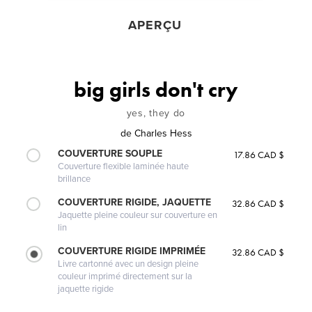
APERÇU
big girls don't cry
yes, they do
de
Charles Hess
COUVERTURE SOUPLE
17.86 CAD $
Couverture flexible laminée haute
brillance
COUVERTURE RIGIDE, JAQUETTE
32.86 CAD $
Jaquette pleine couleur sur couverture en
lin
COUVERTURE RIGIDE IMPRIMÉE
32.86 CAD $
Livre cartonné avec un design pleine
couleur imprimé directement sur la
jaquette rigide