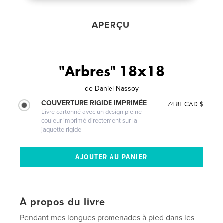
APERÇU
"Arbres" 18x18
de
Daniel Nassoy
COUVERTURE RIGIDE IMPRIMÉE
74.81 CAD $
Livre cartonné avec un design pleine
couleur imprimé directement sur la
jaquette rigide
À propos du livre
Pendant mes longues promenades à pied dans les