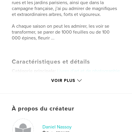
rues et les jardins parisiens, ainsi que dans la
campagne française, j'ai pu admirer de magnifiques
et extraordinaires arbres, forts et vigoureux.
A chaque saison on peut les admirer, les voir se
transformer, se parer de 1000 feuilles ou de 100
000 épines, fleurir ...
Caractéristiques et détails
Catégorie principale:
Livres d'art et de photographie
Format choisi:
Petit carré, 18×18 cm
VOIR PLUS
# de pages:
82
ISBN
Couverture rigide imprimée: 9781389681462
À propos du créateur
Date de publication:
août 31, 2017
Langue
French
Mots-clés
Daniel Nassoy