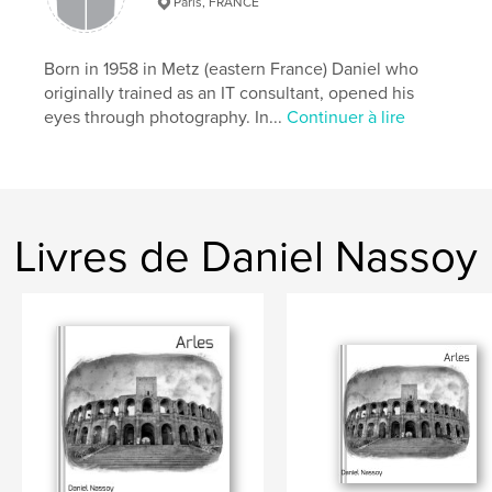
Paris, FRANCE
,
,
,
,
arbres
france
photo
nature
noir et blanc
Born in 1958 in Metz (eastern France) Daniel who
originally trained as an IT consultant, opened his
eyes through photography. In...
Continuer à lire
Livres de Daniel Nassoy