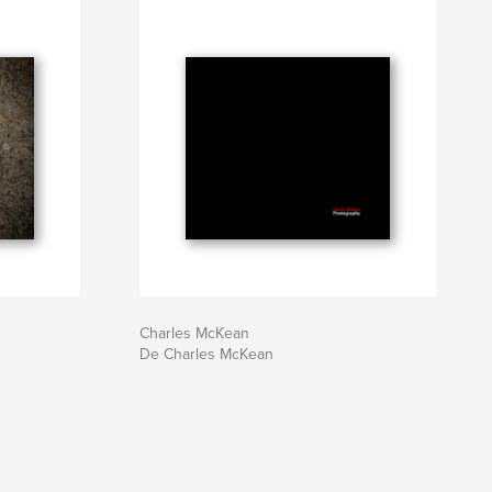
Charles McKean
De Charles McKean