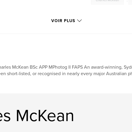
Charles McKean
,
VOIR PLUS
arles McKean BSc APP MPhotog II FAPS An award-winning, Sydn
en short-listed, or recognised in nearly every major Australian 
les McKean