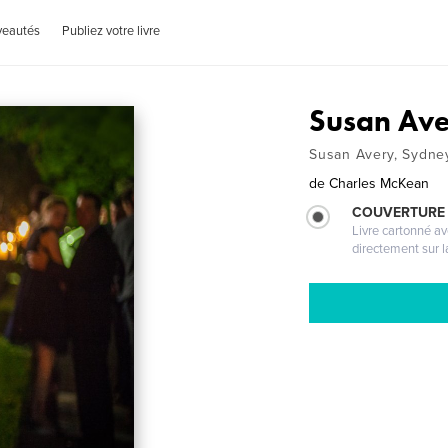
veautés
Publiez votre livre
Susan Ave
Susan Avery, Sydney
de
Charles McKean
COUVERTURE 
Livre cartonné a
directement sur l