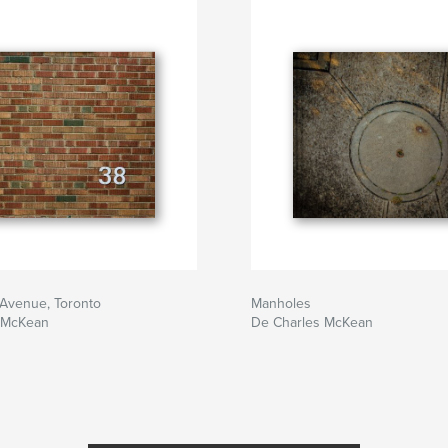
 Avenue, Toronto
Manholes
 McKean
De Charles McKean