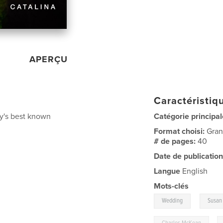
APERÇU
Caractéristiqu
ey's best known
Catégorie principal
Format choisi:
Gran
# de pages:
40
Date de publication
Langue
English
Mots-clés
,
Wedding
Susan