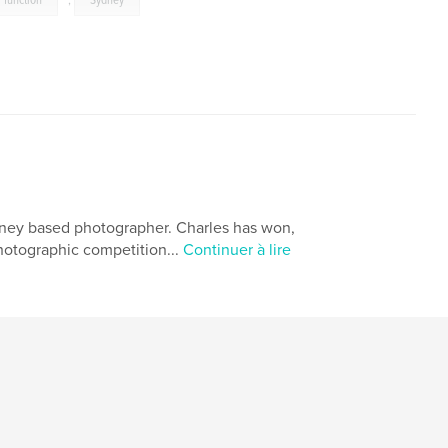
function
,
Sydney
ey based photographer. Charles has won,
photographic competition...
Continuer à lire