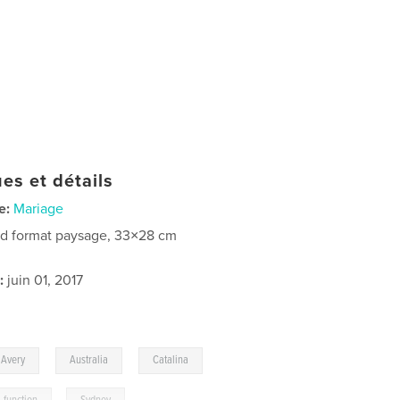
es et détails
e:
Mariage
d format paysage, 33×28 cm
:
juin 01, 2017
,
,
,
 Avery
Australia
Catalina