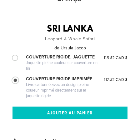
SRI LANKA
Leopard & Whale Safari
de
Ursula Jacob
COUVERTURE RIGIDE, JAQUETTE
115.52 CAD $
Jaquette pleine couleur sur couverture en
lin
COUVERTURE RIGIDE IMPRIMÉE
117.52 CAD $
Livre cartonné avec un design pleine
couleur imprimé directement sur la
jaquette rigide