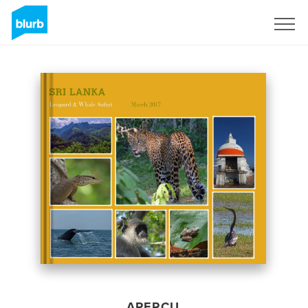
S'inscrire
APERÇU