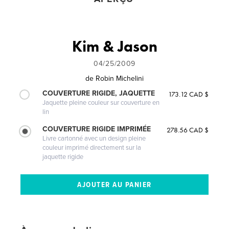
Kim & Jason
04/25/2009
de
Robin Michelini
COUVERTURE RIGIDE, JAQUETTE
173.12 CAD $
Jaquette pleine couleur sur couverture en
lin
COUVERTURE RIGIDE IMPRIMÉE
278.56 CAD $
Livre cartonné avec un design pleine
couleur imprimé directement sur la
jaquette rigide