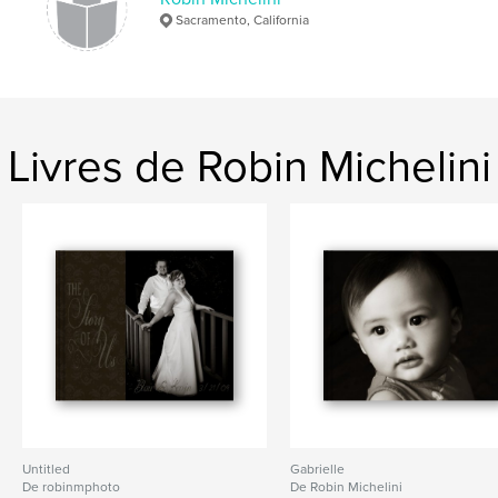
Sacramento, California
Livres de Robin Michelini
Untitled
Gabrielle
De robinmphoto
De Robin Michelini