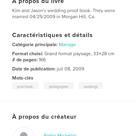
À propos du livre
Kim and Jason's wedding proof book. They were
married 04/25/2009 in Morgan Hill, Ca.
Caractéristiques et détails
Catégorie principale:
Mariage
Format choisi:
Grand format paysage, 33×28 cm
# de pages:
166
Date de publication:
juil 08, 2009
Mots-clés
,
,
proof book.
photographer
weddings
À propos du créateur
Robin Michelini