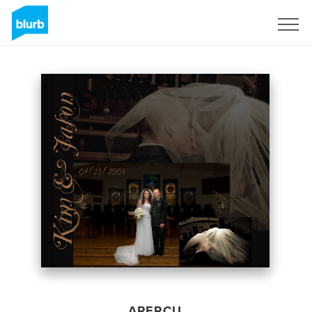
S'inscrire
APERÇU