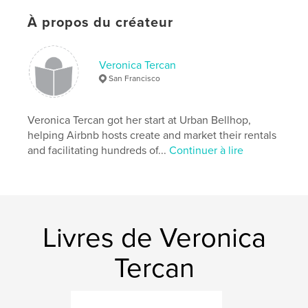
À propos du créateur
Caractéristiques et détails
Catégorie principale:
Maison et jardin
Veronica Tercan
Catégories supplémentaires
Entreprises et
San Francisco
économie
,
Voyages
Format choisi:
13×20 cm
Veronica Tercan got her start at Urban Bellhop,
# de pages:
120
helping Airbnb hosts create and market their rentals
ISBN
and facilitating hundreds of...
Continuer à lire
Couverture souple: 9780998129310
Date de publication:
nov 06, 2016
Langue
English
Mots-clés
Livres de Veronica
,
Airbnb
hospitality
Tercan