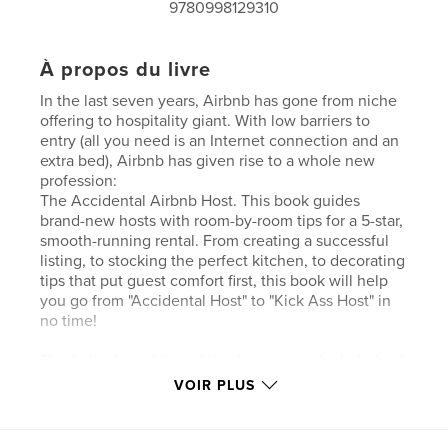
9780998129310
À propos du livre
In the last seven years, Airbnb has gone from niche
offering to hospitality giant. With low barriers to
entry (all you need is an Internet connection and an
extra bed), Airbnb has given rise to a whole new
profession:
The Accidental Airbnb Host. This book guides
brand-new hosts with room-by-room tips for a 5-star,
smooth-running rental. From creating a successful
listing, to stocking the perfect kitchen, to decorating
tips that put guest comfort first, this book will help
you go from "Accidental Host" to "Kick Ass Host" in
no time!
The full-color edition of this book is available below!
VOIR PLUS
Site Web de l'auteur
http://www.theaccidentalhost.com/