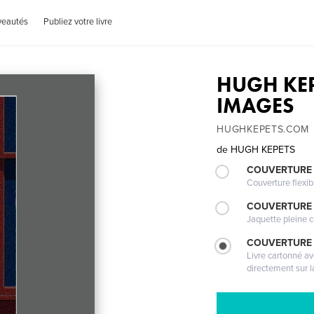
veautés
Publiez votre livre
HUGH KEP
IMAGES
HUGHKEPETS.COM
de
HUGH KEPETS
COUVERTURE
Couverture flexib
COUVERTURE 
Jaquette pleine c
COUVERTURE 
Livre cartonné a
directement sur l