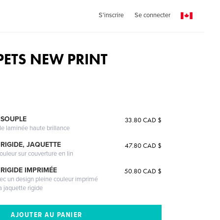
S'inscrire
Se connecter
ETS NEW PRINT
 SOUPLE
33.80 CAD $
le laminée haute brillance
RIGIDE, JAQUETTE
47.80 CAD $
ouleur sur couverture en lin
RIGIDE IMPRIMÉE
50.80 CAD $
vec un design pleine couleur imprimé
a jaquette rigide