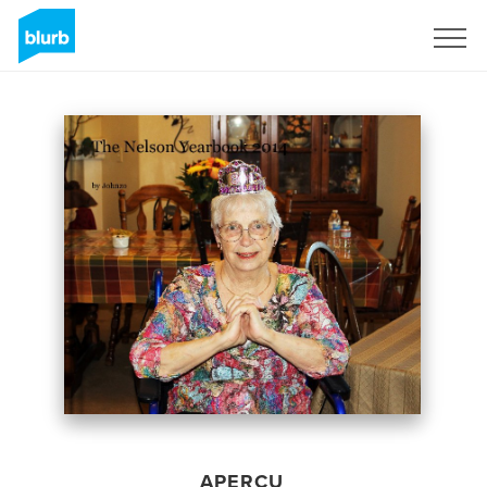
S'inscrire
APERÇU