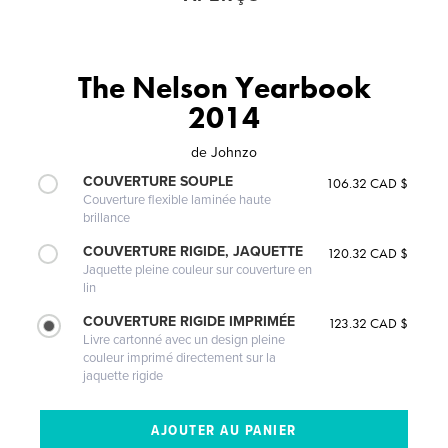
The Nelson Yearbook
2014
de
Johnzo
COUVERTURE SOUPLE
106.32 CAD $
Couverture flexible laminée haute
brillance
COUVERTURE RIGIDE, JAQUETTE
120.32 CAD $
Jaquette pleine couleur sur couverture en
lin
COUVERTURE RIGIDE IMPRIMÉE
123.32 CAD $
Livre cartonné avec un design pleine
couleur imprimé directement sur la
jaquette rigide