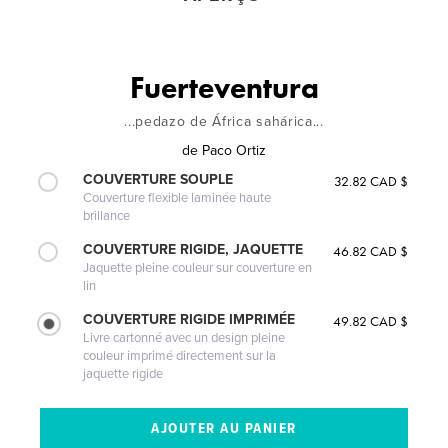
Fuerteventura
...pedazo de África sahárica...
de
Paco Ortiz
COUVERTURE SOUPLE
32.82 CAD $
Couverture flexible laminée haute
brillance
COUVERTURE RIGIDE, JAQUETTE
46.82 CAD $
Jaquette pleine couleur sur couverture en
lin
COUVERTURE RIGIDE IMPRIMÉE
49.82 CAD $
Livre cartonné avec un design pleine
couleur imprimé directement sur la
jaquette rigide