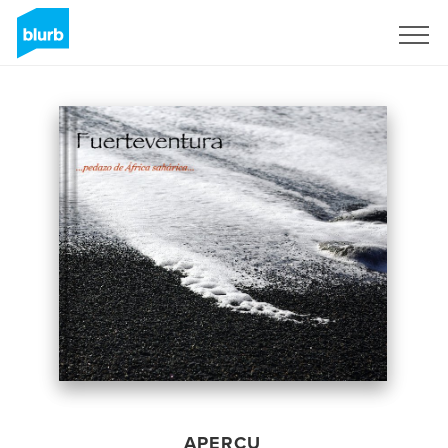
S'inscrire
APERÇU