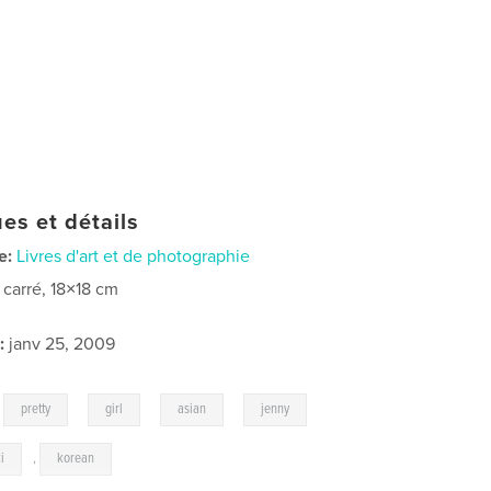
es et détails
e:
Livres d'art et de photographie
t carré, 18×18 cm
:
janv 25, 2009
,
,
,
,
,
pretty
girl
asian
jenny
i
,
korean