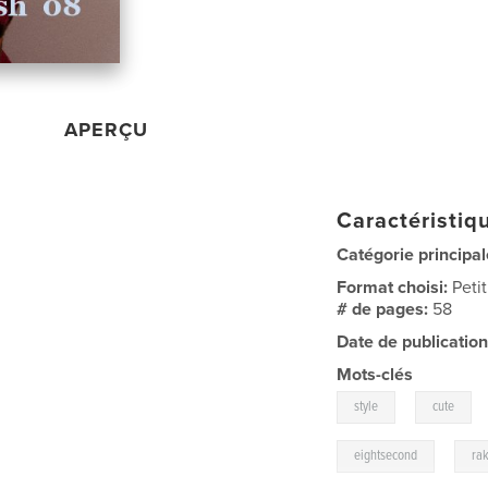
APERÇU
Caractéristiqu
Catégorie principal
Format choisi:
Peti
# de pages:
58
Date de publication
Mots-clés
,
style
cute
,
eightsecond
rak