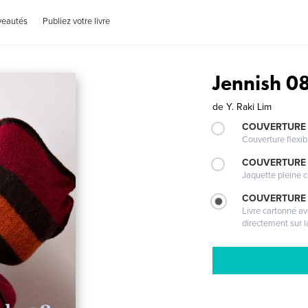
veautés
Publiez votre livre
Jennish 0
de
Y. Raki Lim
COUVERTURE
Couverture flexib
COUVERTURE 
Jaquette pleine c
COUVERTURE 
Livre cartonné a
directement sur l