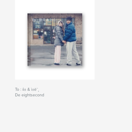
To : íì± & ì±ë¯¸
De eightsecond