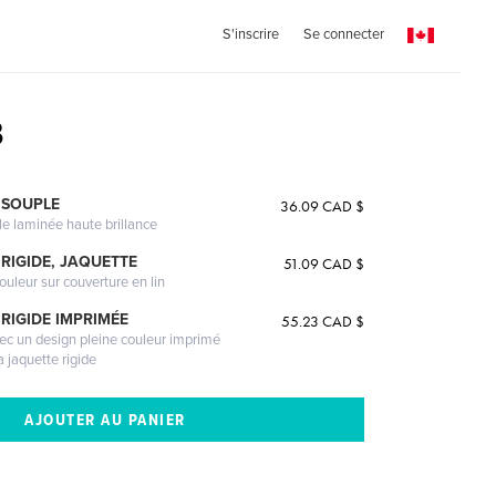
S'inscrire
Se connecter
8
 SOUPLE
36.09 CAD $
le laminée haute brillance
RIGIDE, JAQUETTE
51.09 CAD $
ouleur sur couverture en lin
RIGIDE IMPRIMÉE
55.23 CAD $
vec un design pleine couleur imprimé
a jaquette rigide