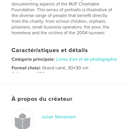
documenting aspects of the MJF Charitable
Foundation. This series of portraits is illustrative of
the diverse range of people that benefit directly
from the charity; from school children, orphans,
prisoners, small business operators, the poor, the
homeless and the victims of the 2004 tsunami.
Caractéristiques et détails
Catégorie principale:
Livres d'art et de photographie
Format choisi:
Grand carré, 30×30 cm
# de pages:
230
Date de publication:
juil 18, 2014
Langue
English
À propos du créateur
Mots-clés
,
,
Sri Lanka
tsunami
MJF
Julian Stevenson