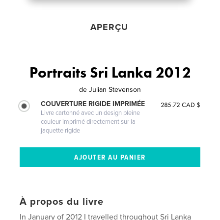
APERÇU
Portraits Sri Lanka 2012
de
Julian Stevenson
COUVERTURE RIGIDE IMPRIMÉE
285.72 CAD $
Livre cartonné avec un design pleine
couleur imprimé directement sur la
jaquette rigide
À propos du livre
In January of 2012 I travelled throughout Sri Lanka