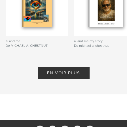
ai and me
ai and me my story
De MICHAEL A. CHESTNUT
De michael a. chestnut
EN VOIR PLUS