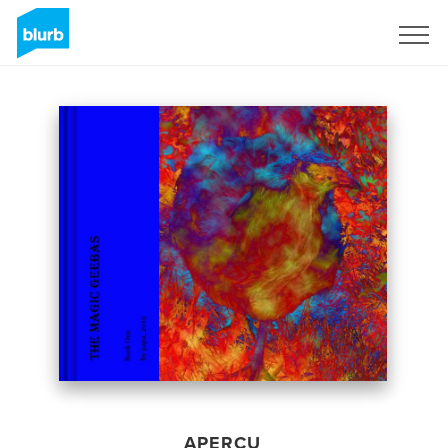
S'inscrire
APERÇU