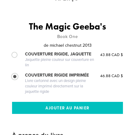
The Magic Geeba's
Book One
de
michael chestnut 2013
COUVERTURE RIGIDE, JAQUETTE
43.88 CAD $
Jaquette pleine couleur sur couverture en
lin
COUVERTURE RIGIDE IMPRIMÉE
46.88 CAD $
Livre cartonné avec un design pleine
couleur imprimé directement sur la
jaquette rigide