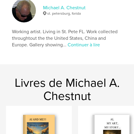
Mots-clés
Michael A. Chestnut
,
,
,
,
humor
fun
photography
chickens
st. petersburg, forida
farm life
Working artist. Living in St. Pete FL. Work collected
throughtout the the United States, China and
Europe. Gallery showing...
Continuer à lire
Livres de Michael A.
Chestnut