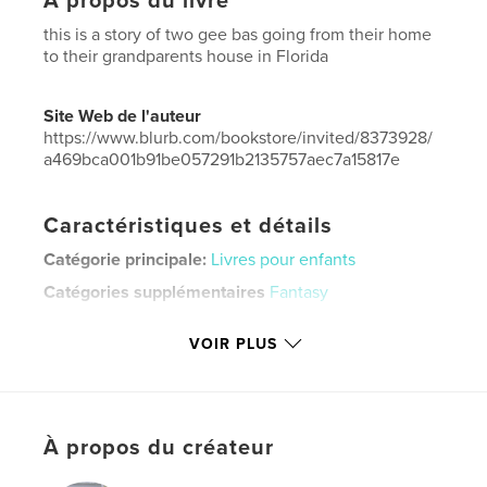
À propos du livre
this is a story of two gee bas going from their home
to their grandparents house in Florida
Site Web de l'auteur
https://www.blurb.com/bookstore/invited/8373928/
a469bca001b91be057291b2135757aec7a15817e
Caractéristiques et détails
Catégorie principale:
Livres pour enfants
Catégories supplémentaires
Fantasy
Format choisi:
Format paysage, 25×20 cm
VOIR PLUS
# de pages:
32
ISBN
Couverture souple: 9781714778928
Date de publication:
sept 29, 2013
À propos du créateur
Langue
English