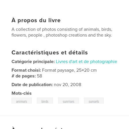
À propos du livre
A collection of photos consisting of animals, birds,
flowers, people , photoshop creations and the sky.
Caractéristiques et détails
Catégorie principale:
Livres d'art et de photographie
Format choisi:
Format paysage, 25×20 cm
# de pages:
58
Date de publication:
nov 20, 2008
Mots-clés
,
,
,
,
animals
birds
sunrises
sunsets
,
clouds.flowers
nature