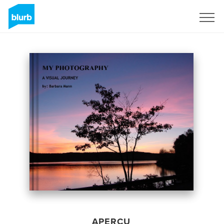
S'inscrire
APERÇU