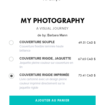
MY PHOTOGRAPHY
A VISUAL JOURNEY
de
by: Barbara Mann
COUVERTURE SOUPLE
49.51 CAD $
Couverture flexible laminée haute
brillance
COUVERTURE RIGIDE, JAQUETTE
67.65 CAD $
Jaquette pleine couleur sur couverture en
lin
COUVERTURE RIGIDE IMPRIMÉE
73.41 CAD $
Livre cartonné avec un design pleine
couleur imprimé directement sur la
jaquette rigide