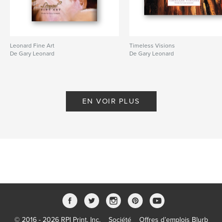
Leonard Fine Art
Timeless Visions
De Gary Leonard
De Gary Leonard
EN VOIR PLUS
© 2016 - 2026 RPI Print, Inc.
Société
Offres d’emplois Blurb