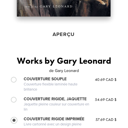
APERÇU
Works by Gary Leonard
de
Gary Leonard
COUVERTURE SOUPLE
40.69 CAD $
Couverture flexible laminée haute
brillance
COUVERTURE RIGIDE, JAQUETTE
54.69 CAD $
Jaquette pleine couleur sur couverture en
lin
COUVERTURE RIGIDE IMPRIMÉE
57.69 CAD $
Livre cartonné avec un design pleine