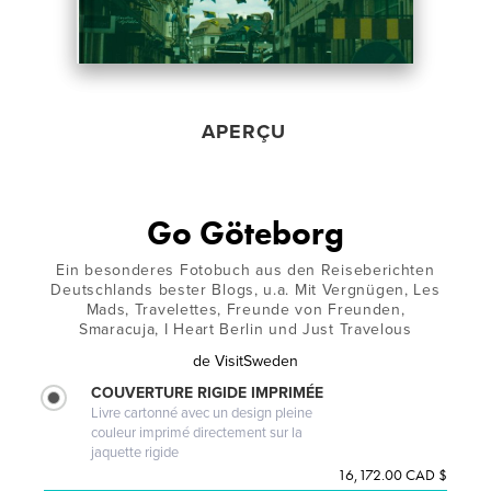
APERÇU
Go Göteborg
Ein besonderes Fotobuch aus den Reiseberichten
Deutschlands bester Blogs, u.a. Mit Vergnügen, Les
Mads, Travelettes, Freunde von Freunden,
Smaracuja, I Heart Berlin und Just Travelous
de
VisitSweden
COUVERTURE RIGIDE IMPRIMÉE
Livre cartonné avec un design pleine
couleur imprimé directement sur la
jaquette rigide
16,172.00 CAD $