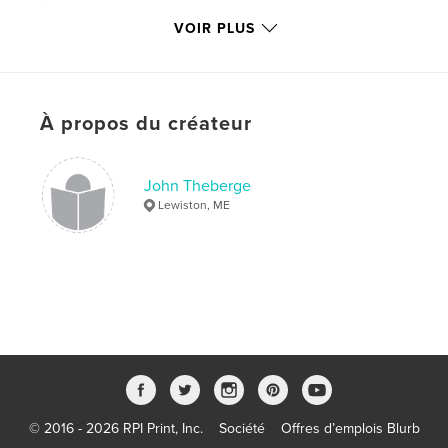
Catégories supplémentaires
Nature/Vie sauvage
VOIR PLUS
Version
ebook au format fixe, 40 p.
Date de publication:
nov 24, 2011
Dernière modification
nov 26, 2022
À propos du créateur
Langue
English
Mots-clés
,
John Theberge
maine
wildflowers
Lewiston, ME
© 2016 - 2026 RPI Print, Inc.
Société
Offres d’emplois Blurb