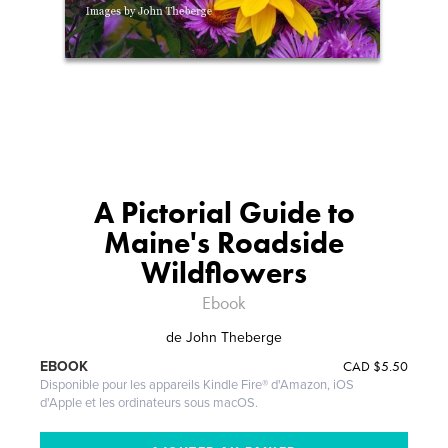
A Pictorial Guide to
Maine's Roadside
Wildflowers
Ebook
de
John Theberge
CAD
$5.50
EBOOK
Disponible pour les appareils Kindle Fire® d'Amazon, iOS
d'Apple et les ordinateurs sous macOS.