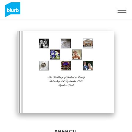
S'inscrire
APERÇU