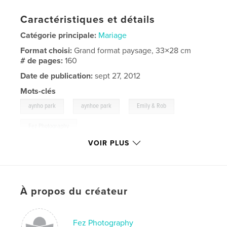
Caractéristiques et détails
Catégorie principale:
Mariage
Format choisi:
Grand format paysage, 33×28 cm
# de pages:
160
Date de publication:
sept 27, 2012
Mots-clés
,
,
,
aynho park
aynhoe park
Emily & Rob
Fez Photography
VOIR PLUS
,
Mike Parker
,
aynho
,
aynhoe
,
wedding
,
Emily
,
Rob
,
Sky
,
Church
,
À propos du créateur
www.fezphoto.com
Fez Photography