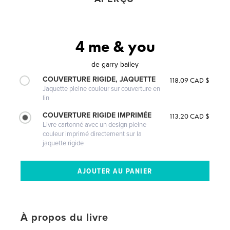
4 me & you
de
garry bailey
COUVERTURE RIGIDE, JAQUETTE
118.09 CAD $
Jaquette pleine couleur sur couverture en
lin
COUVERTURE RIGIDE IMPRIMÉE
113.20 CAD $
Livre cartonné avec un design pleine
couleur imprimé directement sur la
jaquette rigide
À propos du livre