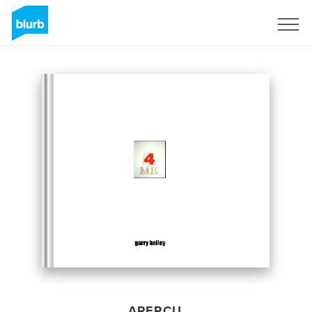
S'inscrire
APERÇU