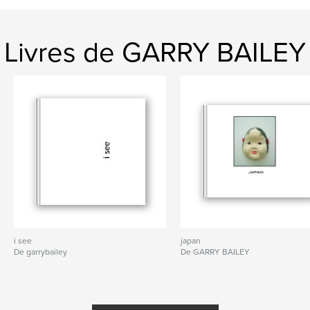
Livres de GARRY BAILEY
i see
japan
De garrybailey
De GARRY BAILEY