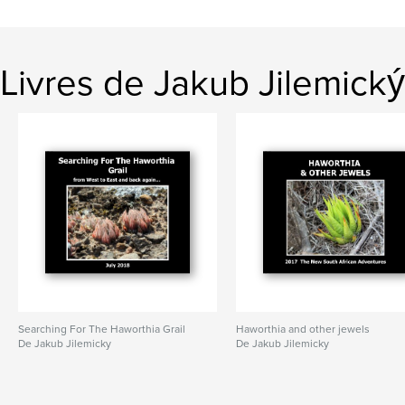
Livres de Jakub Jilemický
Searching For The Haworthia Grail
Haworthia and other jewels
De Jakub Jilemicky
De Jakub Jilemicky