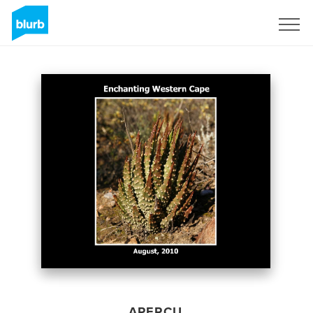
S'inscrire
APERÇU