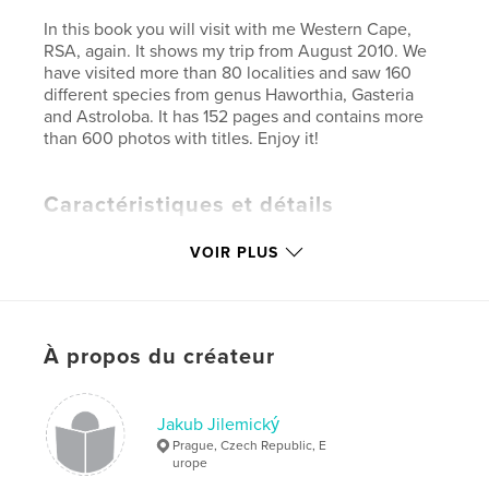
In this book you will visit with me Western Cape,
RSA, again. It shows my trip from August 2010. We
have visited more than 80 localities and saw 160
different species from genus Haworthia, Gasteria
and Astroloba. It has 152 pages and contains more
than 600 photos with titles. Enjoy it!
Caractéristiques et détails
Catégorie principale:
Voyages
VOIR PLUS
Format choisi:
Grand format paysage, 33×28 cm
# de pages:
152
Date de publication:
août 29, 2012
À propos du créateur
Langue
English
Mots-clés
,
,
,
Jakub Jilemický
south africa
haworthia
gasteria
Prague, Czech Republic, E
urope
succulent