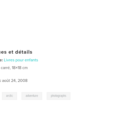
es et détails
e:
Livres pour enfants
t carré, 18×18 cm
:
août 24, 2008
,
,
,
,
arctic
adventure
photographs