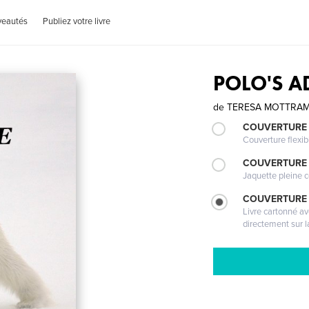
veautés
Publiez votre livre
POLO'S A
de
TERESA MOTTRA
COUVERTURE
Couverture flexib
COUVERTURE 
Jaquette pleine c
COUVERTURE 
Livre cartonné a
directement sur l