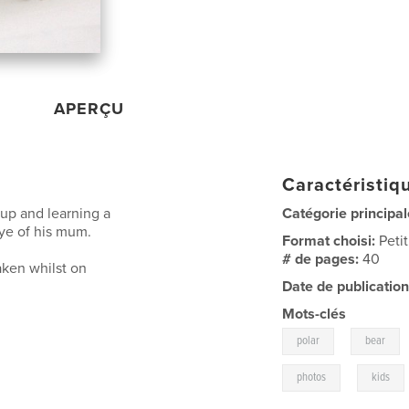
APERÇU
Caractéristiqu
 up and learning a
Catégorie principal
eye of his mum.
Format choisi:
Peti
# de pages:
40
aken whilst on
Date de publication
Mots-clés
,
polar
bear
,
photos
kids