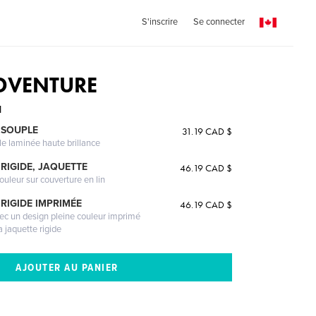
S'inscrire
Se connecter
DVENTURE
M
 SOUPLE
31.19 CAD $
le laminée haute brillance
RIGIDE, JAQUETTE
46.19 CAD $
ouleur sur couverture en lin
RIGIDE IMPRIMÉE
46.19 CAD $
vec un design pleine couleur imprimé
a jaquette rigide